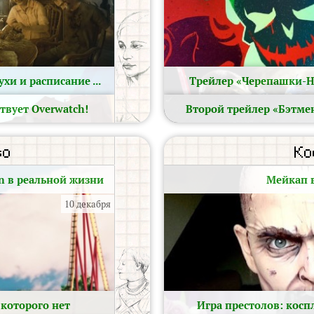
хи и расписание ...
Трейлер «Черепашки-Нин
12 июня
ствует Overwatch!
Второй трейлер «Бэтмен
23 мая
во
Ко
on в реальной жизни
Мейкап в
10 декабря
 которого нет
Игра престолов: кос