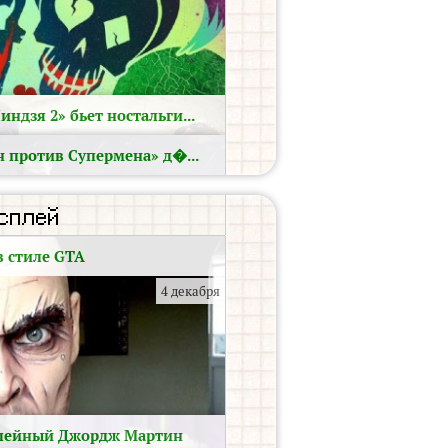
дзя 2» бьет ностальги...
10 декабря
 против Супермена» д�...
3 декабря
сплей
 стиле GTA
4 декабря
плейный Джордж Мартин