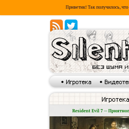
Приветик! Так получилось, что
• Игротека
• Видеоте
Игротек
Resident Evil 7 — Приятно