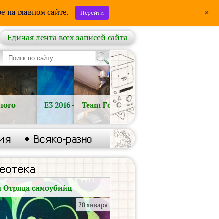
+
е на главном сайте.
Перейти
Единая лента всех записей сайта
тного
E3 2016 — Что ждём? Надежды, слухи
Team Fortress 2 умер. Да здравствует
и расписание ...
Overwatch!
ния
• Всяко-разно
еотека
 Отряда самоубийц
20 января