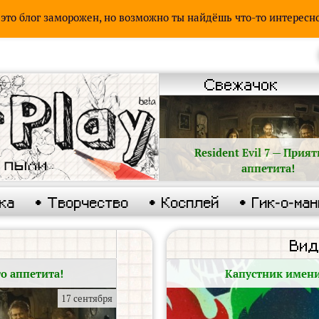
 это блог заморожен, но возможно ты найдёшь что-то интересно
Свежачок
Resident Evil 7 — Прия
аппетита!
ка
• Творчество
• Косплей
• Гик-о-ма
а
Вид
го аппетита!
Капустник имени
17 сентября